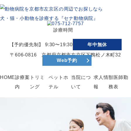
診療時間
【予約優先制】 9:30〜19:30
年中無休
〒606-0816 京都府京都市左京区下鴨松ノ木町32
Web予約
HOME
診療案
トリミ
ペットホ
当院につ
求人情
獣医師勤
内
ング
テル
いて
報
務表