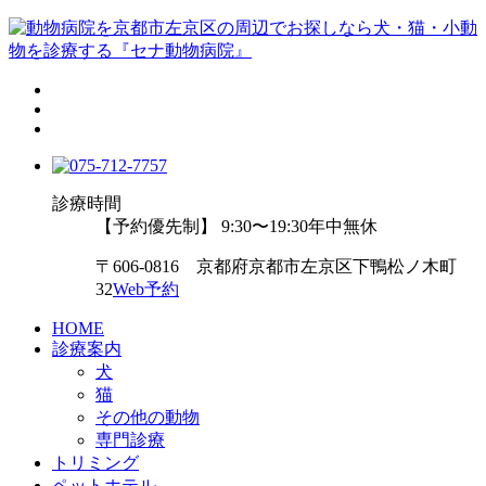
診療時間
【予約優先制】 9:30〜19:30
年中無休
〒606-0816 京都府京都市左京区下鴨松ノ木町
32
Web予約
HOME
診療案内
犬
猫
その他の動物
専門診療
トリミング
ペットホテル