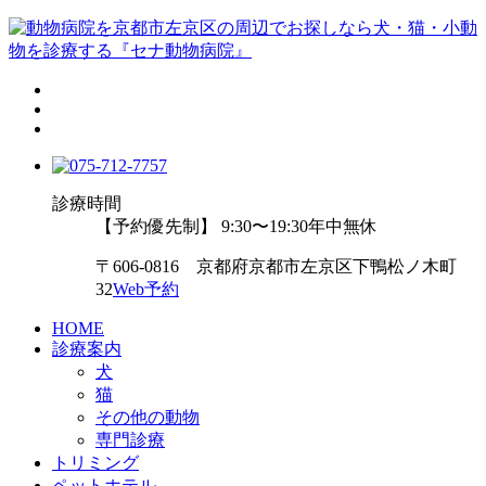
診療時間
【予約優先制】 9:30〜19:30
年中無休
〒606-0816 京都府京都市左京区下鴨松ノ木町
32
Web予約
HOME
診療案内
犬
猫
その他の動物
専門診療
トリミング
ペットホテル