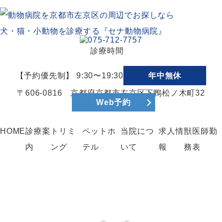
診療時間
【予約優先制】 9:30〜19:30
年中無休
〒606-0816 京都府京都市左京区下鴨松ノ木町32
Web予約
HOME
診療案
トリミ
ペットホ
当院につ
求人情
獣医師勤
内
ング
テル
いて
報
務表