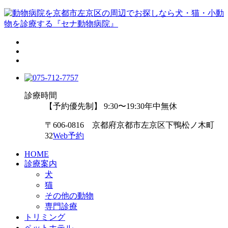
診療時間
【予約優先制】 9:30〜19:30
年中無休
〒606-0816 京都府京都市左京区下鴨松ノ木町
32
Web予約
HOME
診療案内
犬
猫
その他の動物
専門診療
トリミング
ペットホテル