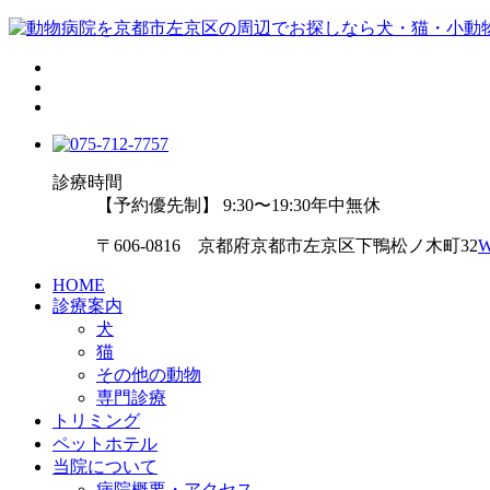
診療時間
【予約優先制】 9:30〜19:30
年中無休
〒606-0816 京都府京都市左京区下鴨松ノ木町32
HOME
診療案内
犬
猫
その他の動物
専門診療
トリミング
ペットホテル
当院について
病院概要・アクセス