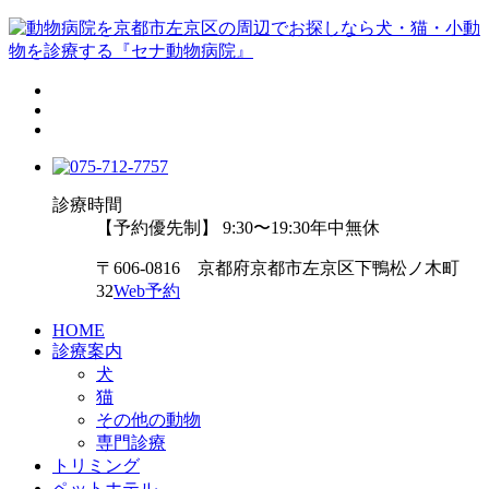
診療時間
【予約優先制】 9:30〜19:30
年中無休
〒606-0816 京都府京都市左京区下鴨松ノ木町
32
Web予約
HOME
診療案内
犬
猫
その他の動物
専門診療
トリミング
ペットホテル