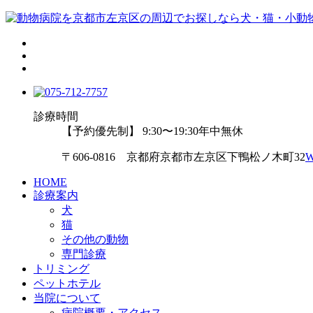
診療時間
【予約優先制】 9:30〜19:30
年中無休
〒606-0816 京都府京都市左京区下鴨松ノ木町32
HOME
診療案内
犬
猫
その他の動物
専門診療
トリミング
ペットホテル
当院について
病院概要・アクセス