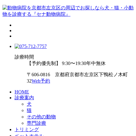
診療時間
【予約優先制】 9:30〜19:30
年中無休
〒606-0816 京都府京都市左京区下鴨松ノ木町
32
Web予約
HOME
診療案内
犬
猫
その他の動物
専門診療
トリミング
ペットホテル