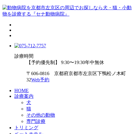
診療時間
【予約優先制】 9:30〜19:30
年中無休
〒606-0816 京都府京都市左京区下鴨松ノ木町
32
Web予約
HOME
診療案内
犬
猫
その他の動物
専門診療
トリミング
ペットホテル