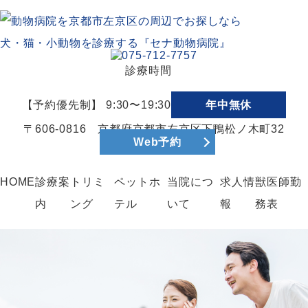
診療時間
【予約優先制】 9:30〜19:30
年中無休
〒606-0816 京都府京都市左京区下鴨松ノ木町32
Web予約
HOME
診療案
トリミ
ペットホ
当院につ
求人情
獣医師勤
内
ング
テル
いて
報
務表