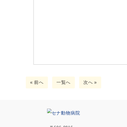
« 前へ
一覧へ
次へ »