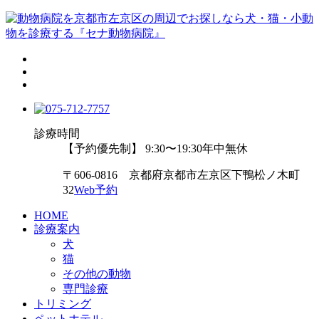
診療時間
【予約優先制】 9:30〜19:30
年中無休
〒606-0816 京都府京都市左京区下鴨松ノ木町
32
Web予約
HOME
診療案内
犬
猫
その他の動物
専門診療
トリミング
ペットホテル