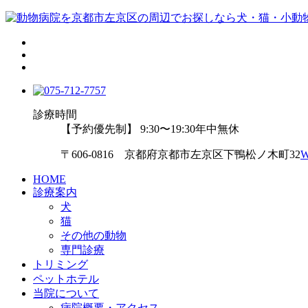
診療時間
【予約優先制】 9:30〜19:30
年中無休
〒606-0816 京都府京都市左京区下鴨松ノ木町32
HOME
診療案内
犬
猫
その他の動物
専門診療
トリミング
ペットホテル
当院について
病院概要・アクセス