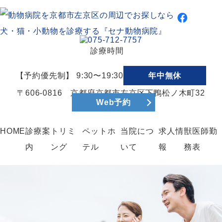
診療時間
【予約優先制】 9:30〜19:30
年中無休
〒606-0816 京都府京都市左京区下鴨松ノ木町32
Web予約
HOME
診療案
トリミ
ペットホ
当院につ
求人情
獣医師勤
内
ング
テル
いて
報
務表