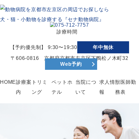
診療時間
【予約優先制】 9:30〜19:30
年中無休
〒606-0816 京都府京都市左京区下鴨松ノ木町32
Web予約
HOME
診療案
トリミ
ペットホ
当院につ
求人情
獣医師勤
内
ング
テル
いて
報
務表