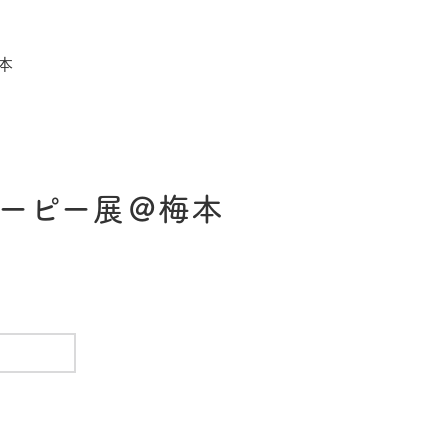
本
ーピー展＠梅本