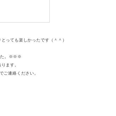
りとっても楽しかったです（＾＾）
した。※※※
おります。
7までご連絡ください。