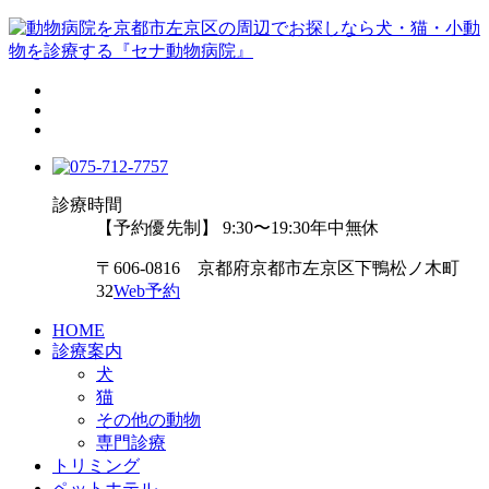
診療時間
【予約優先制】 9:30〜19:30
年中無休
〒606-0816 京都府京都市左京区下鴨松ノ木町
32
Web予約
HOME
診療案内
犬
猫
その他の動物
専門診療
トリミング
ペットホテル