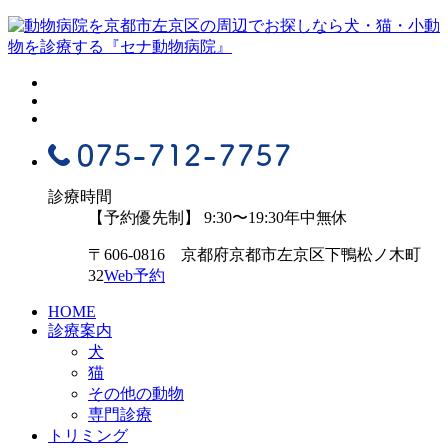
診療時間
【予約優先制】 9:30〜19:30
年中無休
〒606-0816 京都府京都市左京区下鴨松ノ木町
32
Web予約
HOME
診療案内
犬
猫
その他の動物
専門診療
トリミング