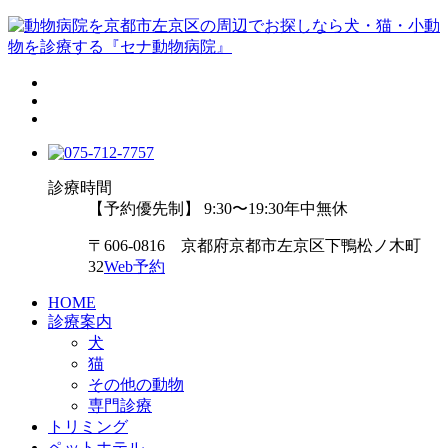
診療時間
【予約優先制】 9:30〜19:30
年中無休
〒606-0816 京都府京都市左京区下鴨松ノ木町
32
Web予約
HOME
診療案内
犬
猫
その他の動物
専門診療
トリミング
ペットホテル