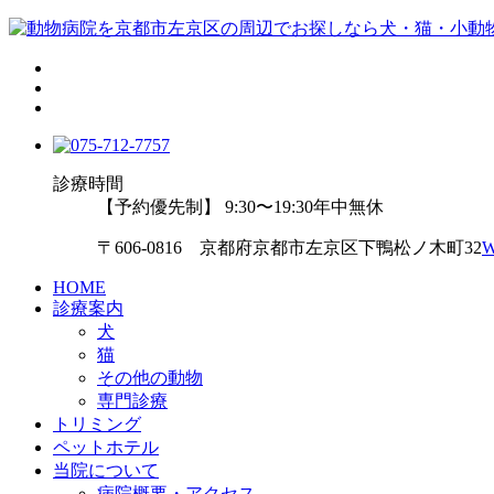
診療時間
【予約優先制】 9:30〜19:30
年中無休
〒606-0816 京都府京都市左京区下鴨松ノ木町32
HOME
診療案内
犬
猫
その他の動物
専門診療
トリミング
ペットホテル
当院について
病院概要・アクセス