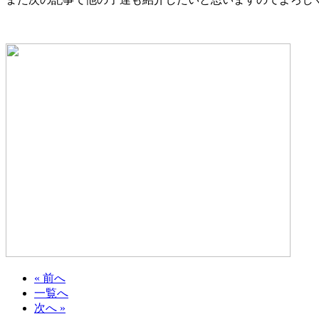
« 前へ
一覧へ
次へ »