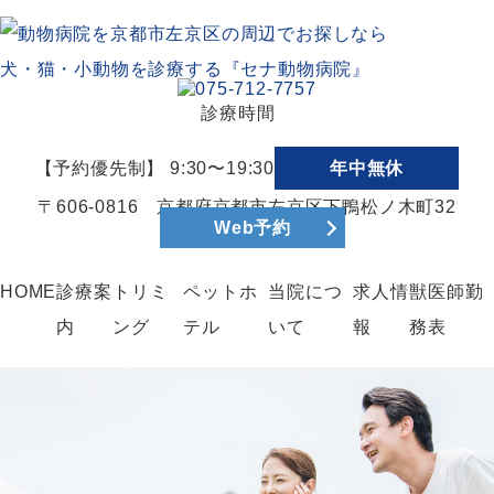
診療時間
【予約優先制】 9:30〜19:30
年中無休
〒606-0816 京都府京都市左京区下鴨松ノ木町32
Web予約
HOME
診療案
トリミ
ペットホ
当院につ
求人情
獣医師勤
内
ング
テル
いて
報
務表