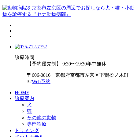
診療時間
【予約優先制】 9:30〜19:30
年中無休
〒606-0816 京都府京都市左京区下鴨松ノ木町
32
Web予約
HOME
診療案内
犬
猫
その他の動物
専門診療
トリミング
ペットホテル