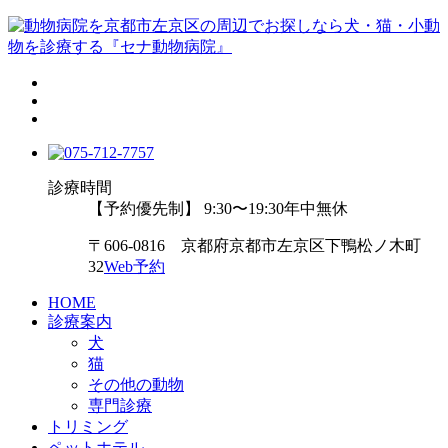
診療時間
【予約優先制】 9:30〜19:30
年中無休
〒606-0816 京都府京都市左京区下鴨松ノ木町
32
Web予約
HOME
診療案内
犬
猫
その他の動物
専門診療
トリミング
ペットホテル