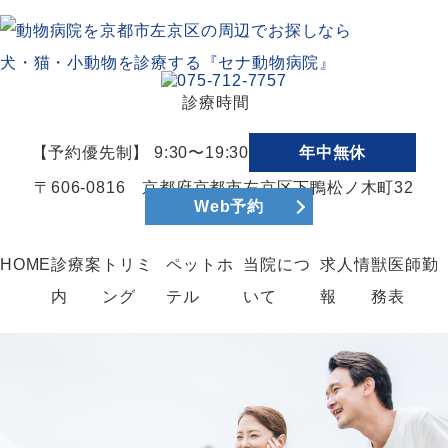
診療時間
【予約優先制】 9:30〜19:30
年中無休
〒606-0816 京都府京都市左京区下鴨松ノ木町32
Web予約
HOME
診療案
トリミ
ペットホ
当院につ
求人情
獣医師勤
内
ング
テル
いて
報
務表