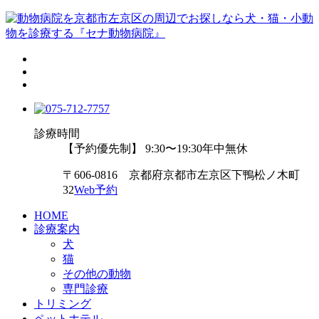
診療時間
【予約優先制】 9:30〜19:30
年中無休
〒606-0816 京都府京都市左京区下鴨松ノ木町
32
Web予約
HOME
診療案内
犬
猫
その他の動物
専門診療
トリミング
ペットホテル